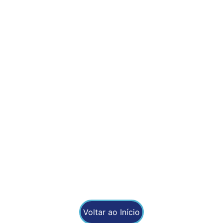
Contatos
fernando@fernandovendasdiretas.com.br
elaine@rn.fernandovendasdiretas.com.br
(11) 97614 8561
Atendimento região do ABC paulista e grande São Paulo.
Desenvolvido  por:
AFP Soluções Digitais
Voltar ao Início