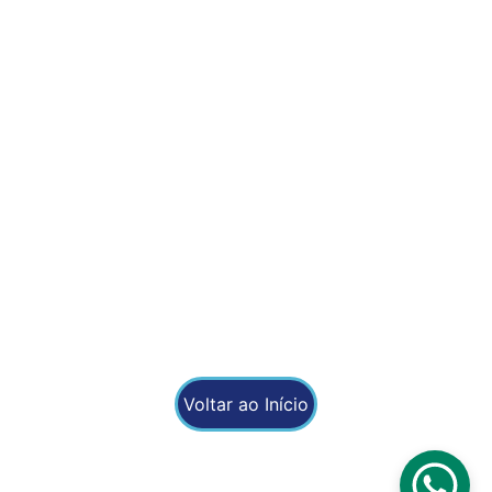
fernando@fernandovendasdiretas.com.br
elaine@rn.fernandovendasdiretas.com.br
(11) 97614 8561
Atendimento região do ABC paulista e grande São Paulo.
Desenvolvido  por:
AFP Soluções Digitais
Voltar ao Início